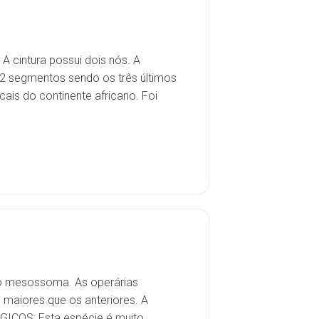
 cintura possui dois nós. A
12 segmentos sendo os três últimos
ais do continente africano. Foi
no mesossoma. As operárias
aiores que os anteriores. A
ICOS: Esta espécie é muito