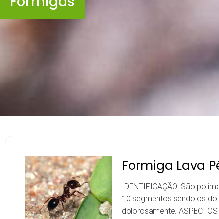
Formigas
Formiga Lava P
IDENTIFICAÇÃO: São polimó
10 segmentos sendo os dois
dolorosamente. ASPECTOS B