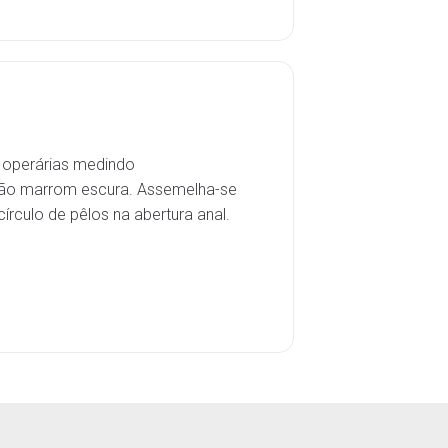
 operárias medindo
ção marrom escura. Assemelha-se
rculo de pêlos na abertura anal.