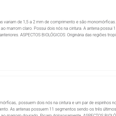
s variam de 1,5 a 2 mm de comprimento e são monomórficas. A
ao marrom claro. Possui dois nós na cintura. A antena possui 
nteriores. ASPECTOS BIOLÓGICOS: Originária das regiões tropic
rficas, .possuem dois nós na cintura e um par de espinhos 
o. As antenas possuem 11 segmentos sendo os três últimos m
o ao marrom dourado. Picam dolorosamente. ASPECTOS BIOLÓG