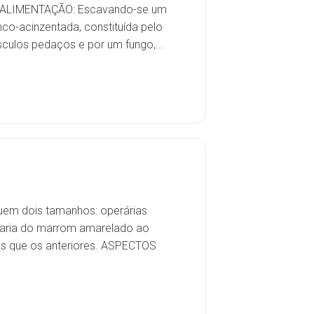
ns; ALIMENTAÇÃO: Escavando-se um
o-acinzentada, constituída pelo
sculos pedaços e por um fungo,...
uem dois tamanhos: operárias
 varia do marrom amarelado ao
res que os anteriores. ASPECTOS