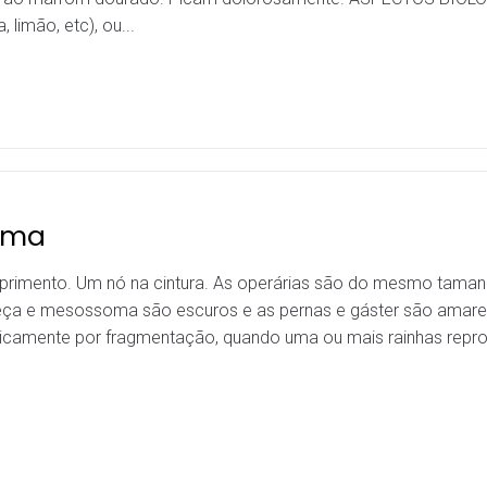
 limão, etc), ou...
sma
primento. Um nó na cintura. As operárias são do mesmo tam
eça e mesossoma são escuros e as pernas e gáster são amar
sicamente por fragmentação, quando uma ou mais rainhas reprod