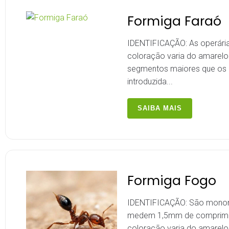
Formiga Faraó
IDENTIFICAÇÃO: As operária
coloração varia do amarelo 
segmentos maiores que os a
introduzida...
SAIBA MAIS
Formiga Fogo
IDENTIFICAÇÃO: São monomó
medem 1,5mm de compriment
coloração varia do amarel