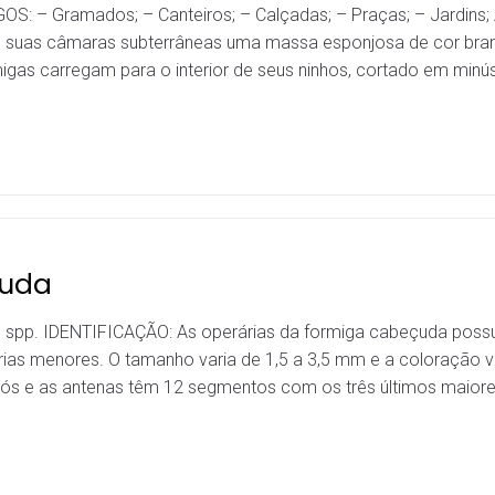
GOS: – Gramados; – Canteiros; – Calçadas; – Praças; – Jardi
m suas câmaras subterrâneas uma massa esponjosa de cor branc
migas carregam para o interior de seus ninhos, cortado em minú
çuda
 spp. IDENTIFICAÇÃO: As operárias da formiga cabeçuda poss
rias menores. O tamanho varia de 1,5 a 3,5 mm e a coloração
s nós e as antenas têm 12 segmentos com os três últimos maio